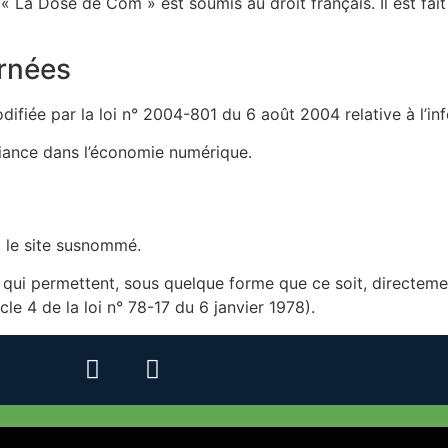
te « La Dose de Com » est soumis au droit français. Il est fait
ernées
fiée par la loi n° 2004-801 du 6 août 2004 relative à l’info
fiance dans l’économie numérique.
nt le site susnommé.
s qui permettent, sous quelque forme que ce soit, directemen
cle 4 de la loi n° 78-17 du 6 janvier 1978).
Vie privée
Mentions Légales