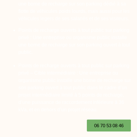
une borne de recharge sur son parking dédié à sa
flotte de véhicules poids lourds, mais aussi pour les
véhicules legers de ses salariés et de ses visiteurs.
Points de recharge ouverts à tout public sur parking
privé :
Une entreprise ou organisme public installe
une borne de recharge sur son parking ouvert à tout
public.
Points de recharge ouverts à tout public sur parking
privé – Cible intermédiaire
: Une entreprise ou
organisme public installe une borne de recharge sur
son parking ouvert à tout public dans le cadre d’un
projet intermédiaire limité à 5 points de recharge,
d’une puissance de raccordement inférieure à 36
kVa, et en dehors d’un projet réseau.
06 70 53 08 46